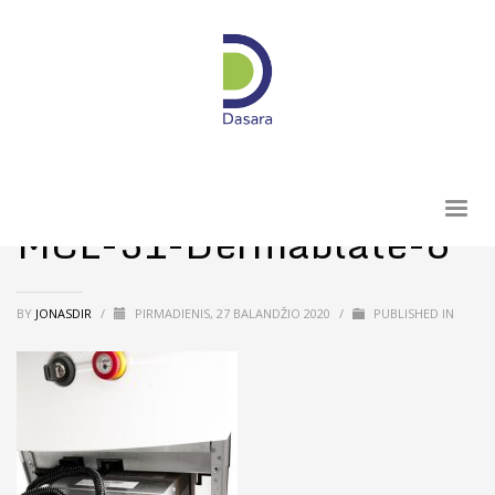
MCL-31-Dermablate-6
BY
JONASDIR
/
PIRMADIENIS, 27 BALANDŽIO 2020
/
PUBLISHED IN